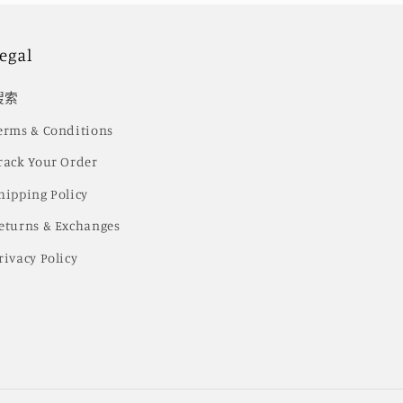
egal
搜索
erms & Conditions
rack Your Order
hipping Policy
eturns & Exchanges
rivacy Policy