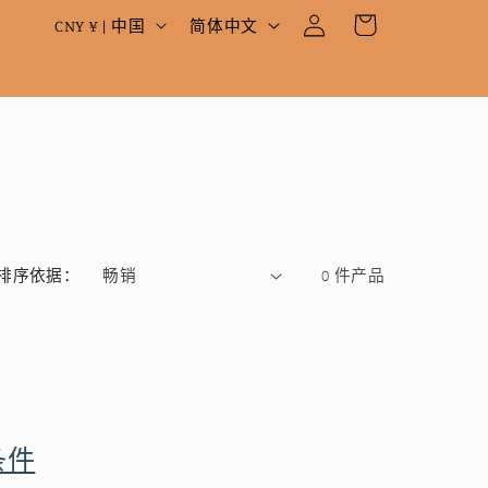
登
国
语
物
CNY ¥ | 中国
简体中文
录
家
言
车
/
地
区
排序依据：
0 件产品
条件