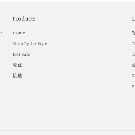
Products
L
e
Home
Shop By Art Style
T
Hot Sale
T
收藏
S
接触
R
P