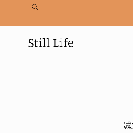
跳到内
容
收
Still Life
藏
:
减